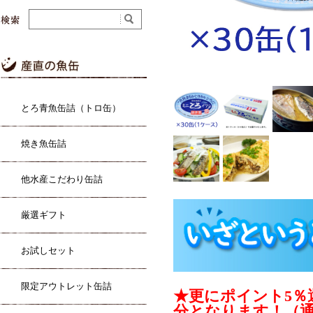
とろ青魚缶詰（トロ缶）
焼き魚缶詰
他水産こだわり缶詰
厳選ギフト
お試しセット
限定アウトレット缶詰
★更にポイント5％
分となります！（通