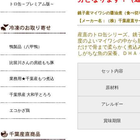
トロ缶～プレミアム版～
銚子産マイワシの醤油煮（食べ切り
【メーカー名：（株）千葉産直サ
産直のトロ缶シリーズ、銚
度のよいマイワシの中から
だけで骨まで柔らかく煮込
鴨製品（八甲鴨）
しがちな魚の栄養、ＤＨＡ
比留川さんの房総もち豚
セット内容
業務用★千葉産もつ煮込
原材料
千葉県産 大和芋とろろ
アレルギー
エコかざ鶏
賞味期限