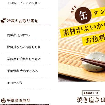
トロ缶～プレミアム版～
鴨製品（八甲鴨）
比留川さんの房総もち豚
業務用★千葉産もつ煮込
千葉県産 大和芋とろろ
エコかざ鶏