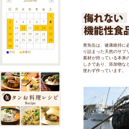
2026/08
日
月
火
水
木
金
土
1
2
3
4
5
6
7
8
9
10
11
12
13
14
15
16
17
18
19
20
21
22
23
24
25
26
27
28
29
青魚缶は、健康維持に
30
31
り詰まった天然のサプ
■
■
今日
休業日
素材が持っている本来
しさであり、添加物な
使わず作っています。