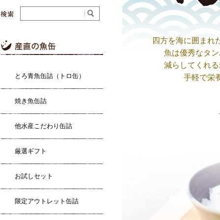
四方を海に囲まれ
魚は優秀なタン
減らしてくれる
とろ青魚缶詰（トロ缶）
手軽で栄
焼き魚缶詰
他水産こだわり缶詰
厳選ギフト
お試しセット
限定アウトレット缶詰