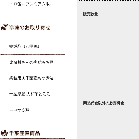
トロ缶～プレミアム版～
販売数量
鴨製品（八甲鴨）
比留川さんの房総もち豚
業務用★千葉産もつ煮込
千葉県産 大和芋とろろ
商品代金以外の必要料金
エコかざ鶏