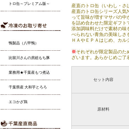
トロ缶～プレミアム版～
産直のトロ缶（いわし・さ
産直のトロ缶シリーズ人気
って旨味が増すマサバの中
を詰め合わせた限定ギフト
添加調味料だけで素材の味
べられない青魚の美味しさ
ＨＡやＥＰＡはじめ、カル
鴨製品（八甲鴨）
※
それぞれが限定製品のた
ざいます。あらかじめご了
比留川さんの房総もち豚
業務用★千葉産もつ煮込
セット内容
千葉県産 大和芋とろろ
エコかざ鶏
原材料