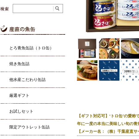
とろ青魚缶詰（トロ缶）
焼き魚缶詰
他水産こだわり缶詰
厳選ギフト
お試しセット
【ギフト対応可】‘トロ缶’の愛
年に一度の本当に美味しい旬の青
限定アウトレット缶詰
【メーカー名：（株）千葉産直サ