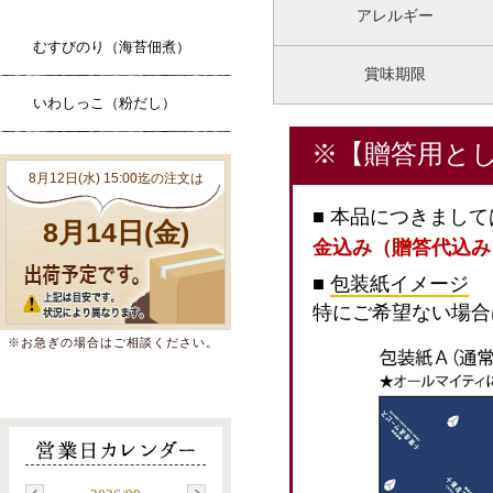
アレルギー
むすびのり（海苔佃煮）
賞味期限
いわしっこ（粉だし）
※【贈答用と
■ 本品につきまし
金込み（贈答代込み
■
包装紙イメージ
特にご希望ない場合
※お急ぎの場合はご相談ください。